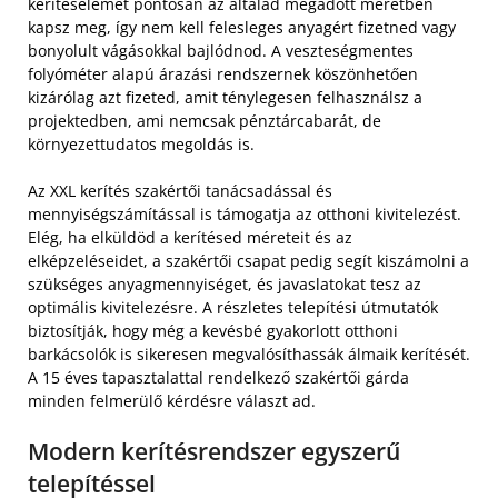
kerítéselemet pontosan az általad megadott méretben
kapsz meg, így nem kell felesleges anyagért fizetned vagy
bonyolult vágásokkal bajlódnod. A veszteségmentes
folyóméter alapú árazási rendszernek köszönhetően
kizárólag azt fizeted, amit ténylegesen felhasználsz a
projektedben, ami nemcsak pénztárcabarát, de
környezettudatos megoldás is.
Az XXL kerítés szakértői tanácsadással és
mennyiségszámítással is támogatja az otthoni kivitelezést.
Elég, ha elküldöd a kerítésed méreteit és az
elképzeléseidet, a szakértői csapat pedig segít kiszámolni a
szükséges anyagmennyiséget, és javaslatokat tesz az
optimális kivitelezésre. A részletes telepítési útmutatók
biztosítják, hogy még a kevésbé gyakorlott otthoni
barkácsolók is sikeresen megvalósíthassák álmaik kerítését.
A 15 éves tapasztalattal rendelkező szakértői gárda
minden felmerülő kérdésre választ ad.
Modern kerítésrendszer egyszerű
telepítéssel