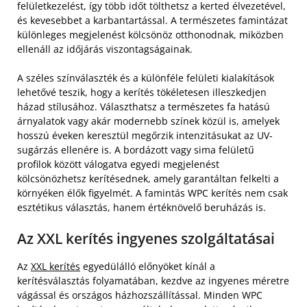
felületkezelést, így több időt tölthetsz a kerted élvezetével,
és kevesebbet a karbantartással. A természetes famintázat
különleges megjelenést kölcsönöz otthonodnak, miközben
ellenáll az időjárás viszontagságainak.
A széles színválaszték és a különféle felületi kialakítások
lehetővé teszik, hogy a kerítés tökéletesen illeszkedjen
házad stílusához. Választhatsz a természetes fa hatású
árnyalatok vagy akár modernebb színek közül is, amelyek
hosszú éveken keresztül megőrzik intenzitásukat az UV-
sugárzás ellenére is. A bordázott vagy sima felületű
profilok között válogatva egyedi megjelenést
kölcsönözhetsz kerítésednek, amely garantáltan felkelti a
környéken élők figyelmét. A famintás WPC kerítés nem csak
esztétikus választás, hanem értéknövelő beruházás is.
Az XXL kerítés ingyenes szolgáltatásai
Az
XXL kerítés
egyedülálló előnyöket kínál a
kerítésválasztás folyamatában, kezdve az ingyenes méretre
vágással és országos házhozszállítással. Minden WPC