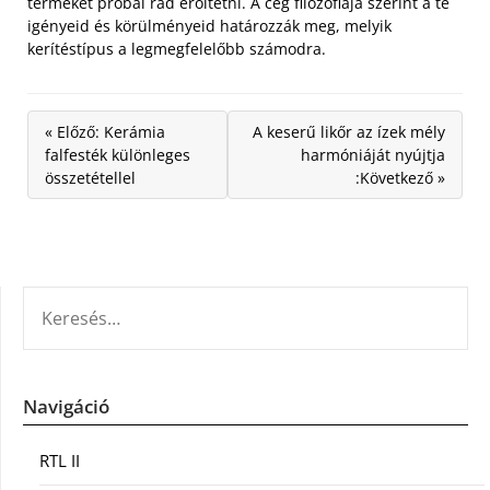
terméket próbál rád erőltetni. A cég filozófiája szerint a te
igényeid és körülményeid határozzák meg, melyik
kerítéstípus a legmegfelelőbb számodra.
« Előző: Kerámia
A keserű likőr az ízek mély
falfesték különleges
harmóniáját nyújtja
összetétellel
:Következő »
KERESÉS:
Navigáció
RTL II