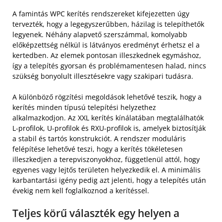
A famintás WPC kerítés rendszereket kifejezetten úgy
tervezték, hogy a legegyszerűbben, házilag is telepíthetők
legyenek. Néhány alapvető szerszámmal, komolyabb
előképzettség nélkül is látványos eredményt érhetsz el a
kertedben. Az elemek pontosan illeszkednek egymáshoz,
így a telepítés gyorsan és problémamentesen halad, nincs
szükség bonyolult illesztésekre vagy szakipari tudásra.
A különböző rögzítési megoldások lehetővé teszik, hogy a
kerítés minden típusú telepítési helyzethez
alkalmazkodjon. Az XXL kerítés kínálatában megtalálhatók
L-profilok, U-profilok és RXU-profilok is, amelyek biztosítják
a stabil és tartós konstrukciót. A rendszer moduláris
felépítése lehetővé teszi, hogy a kerítés tökéletesen
illeszkedjen a terepviszonyokhoz, függetlenül attól, hogy
egyenes vagy lejtős területen helyezkedik el. A minimális
karbantartási igény pedig azt jelenti, hogy a telepítés után
évekig nem kell foglalkoznod a kerítéssel.
Teljes körű választék egy helyen a