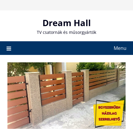
Skip
to
content
Dream Hall
TV csatornák és műsorgyártók
Menu