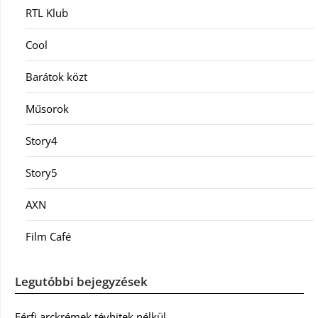
RTL Klub
Cool
Barátok közt
Műsorok
Story4
Story5
AXN
Film Café
Legutóbbi bejegyzések
Férfi arckrémek tévhitek nélkül