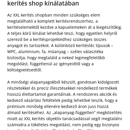
kerítés shop kínálatában
Az XXL kerítés shopban minden szükséges elem
megtalálható a komplett kerítésrendszerhez, a
kerítéselemektől kezdve a kapuelemeken át a kiegészítőkig.
A teljes körű kínálat lehetővé teszi, hogy egyetlen helyről
szerezd be a kerítésprojektedhez szükséges összes
anyagot és tartozékot. A különböző kerítésléc típusok –
WPC, alumínium, fa, műanyag – széles választéka
biztosítja, hogy megtaláld a neked legmegfelelőbb
megoldást, függetlenül az igényeidtől vagy a
költségvetésedtől.
A minőségi alapanyagokból készült, gondosan kidolgozott
részletekkel és precíz illesztésekkel rendelkező termékek
hosszú élettartamot garantálnak. A rendszeres akciók és
kedvező vásárlási feltételek pedig lehetővé teszik, hogy a
prémium minőség ellenére kedvező áron juss hozzá
álmaid kerítéséhez. Az „alapanyag-független” megközelítés
miatt az XXL kerítés objektív tanácsadással segít megtalálni
számodra a tökéletes megoldást, nem pedig egy bizonyos