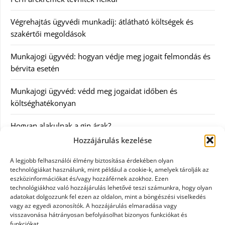
Végrehajtás ügyvédi munkadíj: átlátható költségek és
szakértői megoldások
Munkajogi ügyvéd: hogyan védje meg jogait felmondás és
bérvita esetén
Munkajogi ügyvéd: védd meg jogaidat időben és
költséghatékonyan
Hogyan alakulnak a gin árak?
Hozzájárulás kezelése
Kategóriák
A legjobb felhasználói élmény biztosítása érdekében olyan
technológiákat használunk, mint például a cookie-k, amelyek tárolják az
eszközinformációkat és/vagy hozzáférnek azokhoz. Ezen
Egészség
technológiákhoz való hozzájárulás lehetővé teszi számunkra, hogy olyan
adatokat dolgozzunk fel ezen az oldalon, mint a böngészési viselkedés
Hírek
vagy az egyedi azonosítók. A hozzájárulás elmaradása vagy
visszavonása hátrányosan befolyásolhat bizonyos funkciókat és
funkciókat.