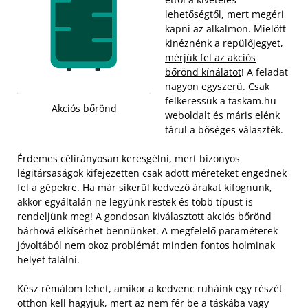
lehetőségtől, mert megéri
kapni az alkalmon. Mielőtt
kinéznénk a repülőjegyet,
mérjük fel az akciós
bőrönd kínálatot
! A feladat
nagyon egyszerű. Csak
felkeressük a taskam.hu
Akciós bőrönd
weboldalt és máris elénk
tárul a bőséges választék.
Érdemes célirányosan keresgélni, mert bizonyos
légitársaságok kifejezetten csak adott méreteket engednek
fel a gépekre. Ha már sikerül kedvező árakat kifognunk,
akkor egyáltalán ne legyünk restek és több típust is
rendeljünk meg! A gondosan kiválasztott akciós bőrönd
bárhová elkísérhet bennünket. A megfelelő paraméterek
jóvoltából nem okoz problémát minden fontos holminak
helyet találni.
Kész rémálom lehet, amikor a kedvenc ruháink egy részét
otthon kell hagyjuk, mert az nem fér be a táskába vagy