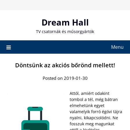
Skip
to
content
Dream Hall
TV csatornák és műsorgyártók
Menu
Döntsünk az akciós bőrönd mellett!
Posted on 2019-01-30
Attól, amiért odakint
tombol a tél, még bátran
elmehetünk egyet
valamelyik forró égövi tájra
nyalni, kikapcsolódni. Ne
fosszuk meg magunkat
ettől a kivételes