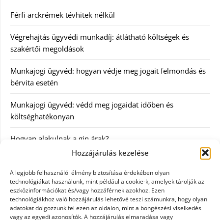
Férfi arckrémek tévhitek nélkül
Végrehajtás ügyvédi munkadíj: átlátható költségek és
szakértői megoldások
Munkajogi ügyvéd: hogyan védje meg jogait felmondás és
bérvita esetén
Munkajogi ügyvéd: védd meg jogaidat időben és
költséghatékonyan
Hogyan alakulnak a gin árak?
Hozzájárulás kezelése
Kategóriák
A legjobb felhasználói élmény biztosítása érdekében olyan
technológiákat használunk, mint például a cookie-k, amelyek tárolják az
eszközinformációkat és/vagy hozzáférnek azokhoz. Ezen
Egészség
technológiákhoz való hozzájárulás lehetővé teszi számunkra, hogy olyan
adatokat dolgozzunk fel ezen az oldalon, mint a böngészési viselkedés
Hírek
vagy az egyedi azonosítók. A hozzájárulás elmaradása vagy