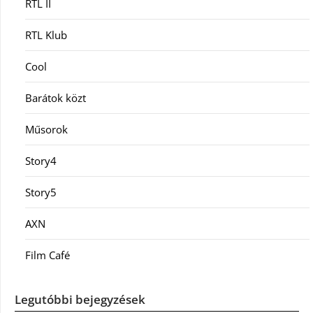
RTL II
RTL Klub
Cool
Barátok közt
Műsorok
Story4
Story5
AXN
Film Café
Legutóbbi bejegyzések