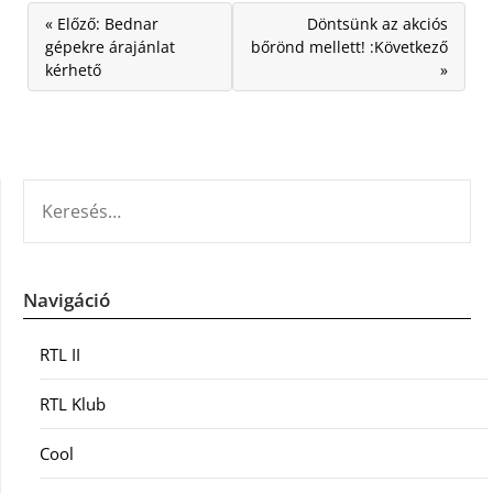
« Előző: Bednar
Döntsünk az akciós
gépekre árajánlat
bőrönd mellett! :Következő
kérhető
»
KERESÉS:
Navigáció
RTL II
RTL Klub
Cool