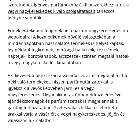
szeretnének igényes parfümökhöz és illatszerekhez jutni, a
vegyi nagykereskedés kiváló szolgáltatásait
tanácsos
igénybe venniük.
Ennek érdekében lépjenek be a parfumnagykereskedes.hu
weboldalra! A kozmetikumok bővülő választékában a
mindennapokban használatos termékek is helyet kaptak,
így például fogkrémek, minőségi hajlakkok, kézkrémek,
naptejek, borotvahabok, arcszeszek szintén megtalálhatóak
a vegyi nagykereskedés kínálatában.
Aki kevesebb pénzt szán a vásárlásra, az is megtalálja itt a
neki való termékeket, hiszen parfümutánzatokkal is
igyekszik a vevők kedvében járni ez a vegyi
nagykereskedés. Ugyanakkor, az ünnepek közeledésével,
ajándékcsomagok és parfüm szettek is megjelennek a
gazdag felhozatalban. Széles választékkal és elérhető
árakkal várja a vásárlóit a vegyi nagykereskedés. Jöjjön és
válasszon a kínálatból!