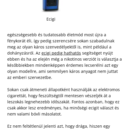
Ecigi
egészségesebb és tudatosabb életmód most újra a
fénykorát éli, így pedig szerencsére sokan szabadulnak
meg az olyan káros szenvedélyektől is, mint például a
dohányzásról. Az
ecigi pedig hathatós
segítséget nyújt
ebben és ha az elején még a nikotinos verziót is választja a
későbbiekben mindenképpen érdemes lecserélni azt egy
olyan modellre, ami semmilyen káros anyagot nem juttat
az emberi szervezetbe.
Sokan csak átmeneti állapotként használják az elektromos
cigarettát, hogy feszültségtől mentesen vészeljék át a
leszokás legnehezebb időszakát. Fontos azonban, hogy ez
csak akkor lesz eredményes, ha minőségi ecigit választ és
nem valami bóvli másolatot.
Ez nem feltétlenül jelenti azt, hogy drága, hiszen egy