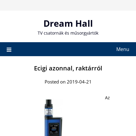
Skip
to
content
Dream Hall
TV csatornák és műsorgyártók
Menu
Ecigi azonnal, raktárról
Posted on 2019-04-21
Az