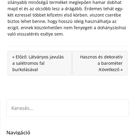
silányabb minőségű terméket meglepően hamar dobhat
majd el és az olcsóbb lesz a drágább. Érdemes tehát egy-
két ezressel többet kifizetni első körben, viszont cserébe
biztos lehet benne, hogy hosszú ideig használhatja az
ecigit, ennek köszönhetően nem fenyegeti a dohányzáshoz
való visszatérés esélye sem.
« Előző: Látványos javulás
Hasznos és dekoratív
a salétromos fal
a barométer
burkolásával
:Következő »
KERESÉS:
Navigáció