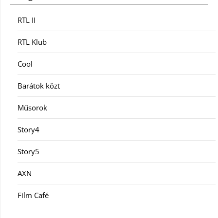
RTL II
RTL Klub
Cool
Barátok közt
Műsorok
Story4
Story5
AXN
Film Café