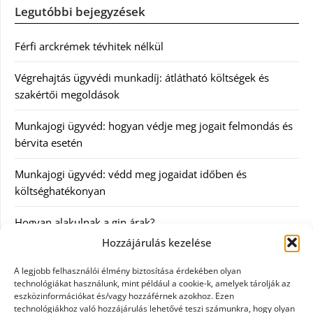
Legutóbbi bejegyzések
Férfi arckrémek tévhitek nélkül
Végrehajtás ügyvédi munkadíj: átlátható költségek és
szakértői megoldások
Munkajogi ügyvéd: hogyan védje meg jogait felmondás és
bérvita esetén
Munkajogi ügyvéd: védd meg jogaidat időben és
költséghatékonyan
Hogyan alakulnak a gin árak?
Hozzájárulás kezelése
Kategóriák
A legjobb felhasználói élmény biztosítása érdekében olyan
technológiákat használunk, mint például a cookie-k, amelyek tárolják az
eszközinformációkat és/vagy hozzáférnek azokhoz. Ezen
Egészség
technológiákhoz való hozzájárulás lehetővé teszi számunkra, hogy olyan