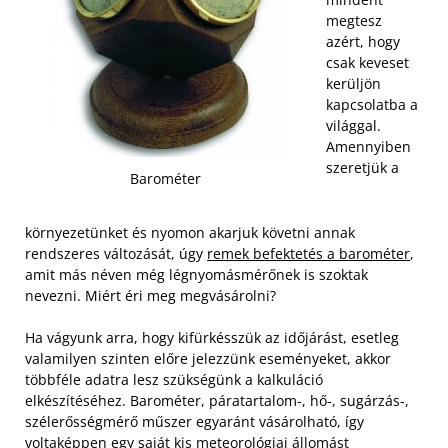
megtesz
azért, hogy
csak keveset
kerüljön
kapcsolatba a
világgal.
Amennyiben
szeretjük a
Barométer
környezetünket és nyomon akarjuk követni annak
rendszeres változását, úgy
remek befektetés a barométer
,
amit más néven még légnyomásmérőnek is szoktak
nevezni. Miért éri meg megvásárolni?
Ha vágyunk arra, hogy kifürkésszük az időjárást, esetleg
valamilyen szinten előre jelezzünk eseményeket, akkor
többféle adatra lesz szükségünk a kalkuláció
elkészítéséhez. Barométer, páratartalom-, hő-, sugárzás-,
szélerősségmérő műszer egyaránt vásárolható, így
voltaképpen egy saját kis meteorológiai állomást