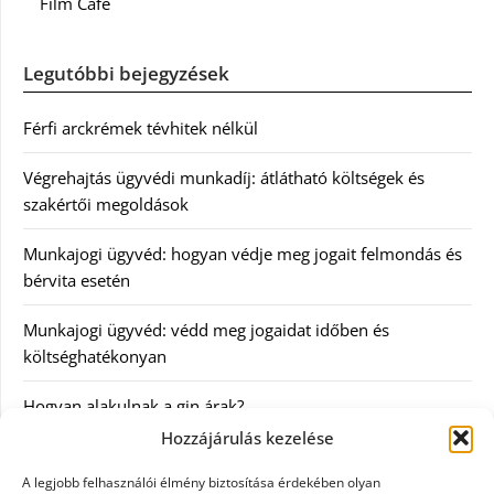
Film Café
Legutóbbi bejegyzések
Férfi arckrémek tévhitek nélkül
Végrehajtás ügyvédi munkadíj: átlátható költségek és
szakértői megoldások
Munkajogi ügyvéd: hogyan védje meg jogait felmondás és
bérvita esetén
Munkajogi ügyvéd: védd meg jogaidat időben és
költséghatékonyan
Hogyan alakulnak a gin árak?
Hozzájárulás kezelése
Kategóriák
A legjobb felhasználói élmény biztosítása érdekében olyan