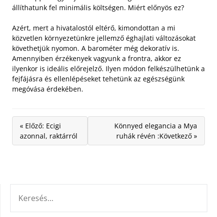
állíthatunk fel minimális költségen. Miért előnyös ez?
Azért, mert a hivatalostól eltérő, kimondottan a mi
közvetlen környezetünkre jellemző éghajlati változásokat
követhetjük nyomon. A barométer még dekoratív is.
Amennyiben érzékenyek vagyunk a frontra, akkor ez
ilyenkor is ideális előrejelző. Ilyen módon felkészülhetünk a
fejfájásra és ellenlépéseket tehetünk az egészségünk
megóvása érdekében.
« Előző: Ecigi
Könnyed elegancia a Mya
azonnal, raktárról
ruhák révén :Következő »
KERESÉS: