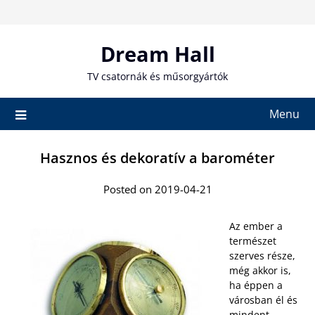
Skip
to
content
Dream Hall
TV csatornák és műsorgyártók
Menu
Hasznos és dekoratív a barométer
Posted on 2019-04-21
Az ember a
természet
szerves része,
még akkor is,
ha éppen a
városban él és
mindent