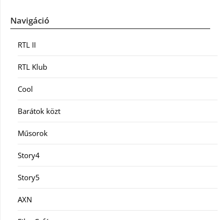
Navigáció
RTL II
RTL Klub
Cool
Barátok közt
Műsorok
Story4
Story5
AXN