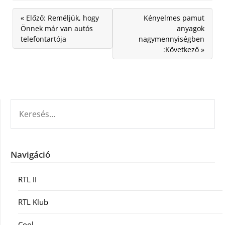
« Előző: Reméljük, hogy
Kényelmes pamut
Önnek már van autós
anyagok
telefontartója
nagymennyiségben
:Következő »
KERESÉS:
Navigáció
RTL II
RTL Klub
Cool