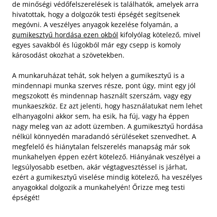
de minőségi védőfelszerelések is találhatók, amelyek arra
hivatottak, hogy a dolgozók testi épségét segítsenek
megóvni. A veszélyes anyagok kezelése folyamán, a
gumikesztyű hordása ezen okból
kifolyólag kötelező, mivel
egyes savakból és lúgokból már egy csepp is komoly
károsodást okozhat a szövetekben.
A munkaruházat tehát, sok helyen a gumikesztyű is a
mindennapi munka szerves része, pont úgy, mint egy jól
megszokott és mindennap használt szerszám, vagy egy
munkaeszköz. Ez azt jelenti, hogy használatukat nem lehet
elhanyagolni akkor sem, ha esik, ha fúj, vagy ha éppen
nagy meleg van az adott üzemben. A gumikesztyű hordása
nélkül könnyedén maradandó sérüléseket szenvedhet. A
megfelelő és hiánytalan felszerelés manapság már sok
munkahelyen éppen ezért kötelező. Hiányának veszélyei a
legsúlyosabb esetben, akár végtagvesztéssel is járhat,
ezért a gumikesztyű viselése mindig kötelező, ha veszélyes
anyagokkal dolgozik a munkahelyén! Őrizze meg testi
épségét!