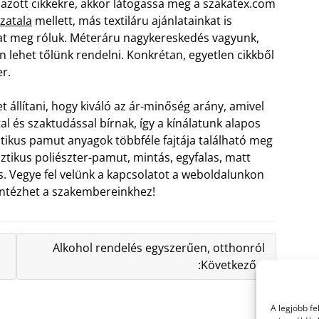
azott cikkekre, akkor látogassa meg a szakatex.com
zatala
mellett, más textiláru ajánlatainkat is
t meg róluk. Méteráru nagykereskedés vagyunk,
 lehet tőlünk rendelni. Konkrétan, egyetlen cikkből
r.
t állítani, hogy kiváló az ár-minőség arány, amivel
l és szaktudással bírnak, így a kínálatunk alapos
ikus pamut anyagok többféle fajtája található meg
ztikus poliészter-pamut, mintás, egyfalas, matt
s. Vegye fel velünk a kapcsolatot a weboldalunkon
 intézhet a szakembereinkhez!
Alkohol rendelés egyszerűen, otthonról
:Következő »
A legjobb f