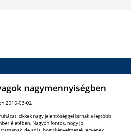
yagok nagymennyiségben
on 2016-03-02
ruházati cikkek nagy jelentőséggel bírnak a legtöbb
ber életében. Nagyon fontos, hogy jól
tassanak, de az is, hogy kényelmesek legyenek,