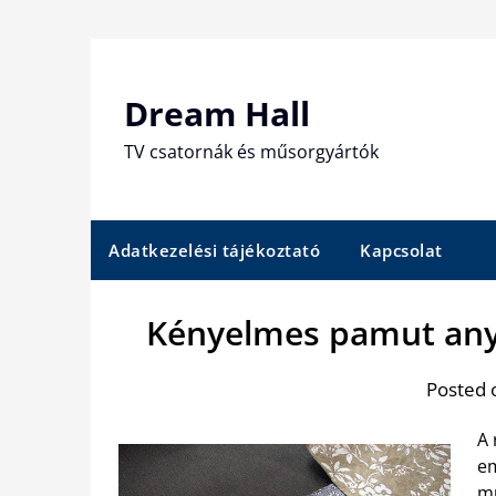
Skip
to
content
Dream Hall
TV csatornák és műsorgyártók
Adatkezelési tájékoztató
Kapcsolat
Kényelmes pamut an
Posted 
A 
em
mu