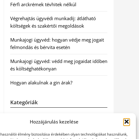
Férfi arckrémek tévhitek nélkül
Végrehajtás ügyvédi munkadíj: átlátható
költségek és szakértői megoldások
Munkajogi ügyvéd: hogyan védje meg jogait
felmondás és bérvita esetén
Munkajogi ügyvéd: védd meg jogaidat időben
és költséghatékonyan
Hogyan alakulnak a gin árak?
Kategóriák
Egészség
Hozzájárulás kezelése
Hírek
elhasználói élmény biztosítása érdekében olyan technológiákat használunk,