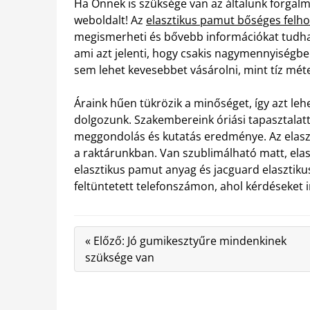
Ha Önnek is szüksége van az általunk forgalm
weboldalt! Az
elasztikus pamut bőséges felho
megismerheti és bővebb információkat tudha
ami azt jelenti, hogy csakis nagymennyiségben
sem lehet kevesebbet vásárolni, mint tíz méte
Áraink hűen tükrözik a minőséget, így azt lehe
dolgozunk. Szakembereink óriási tapasztalatta
meggondolás és kutatás eredménye. Az elaszt
a raktárunkban. Van szublimálható matt, elas
elasztikus pamut anyag és jacguard elasztiku
feltüntetett telefonszámon, ahol kérdéseket
« Előző: Jó gumikesztyűre mindenkinek
szüksége van