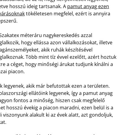
letve hosszú ideig tartsanak. A
pamut anyag ezen
várásoknak
tökéletesen megfelel, ezért is annyira
pszerű.
Szakatex méteráru nagykereskedés azzal
glalkozik, hogy ellássa azon vállalkozásokat, illetve
gánszemélyeket, akik ruhák készítésével
glalkoznak. Több mint tíz évvel ezelőtt, azért hoztuk
tre a céget, hogy minőségi árukat tudjunk kínálni a
zai piacon.
nk legyenek, akik már befutottak ezen a területen.
olaszországi ellátóink legyenek, így a pamut anyag
gyon fontos a minőség, hiszen csak megfelelő
het hosszú évekig a piacon maradni, ezen belül is a
viszonyunk alakult ki az évek alatt, azt gondoljuk,
at.