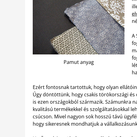
il
el
né
A 
fo
ma
fo
Pamut anyag
lé
ha
Ezért fontosnak tartottuk, hogy olyan ellátói
Úgy döntöttünk, hogy csakis törökországi és 
is ezen országokból származik. Számunkra na
kvalitású termékekkel és szolgáltatásokkal le
csúcson. Mivel nagyon sok hosszú távú ügyféli 
hogy sikeresnek mondhatjuk a vállalkozásunk