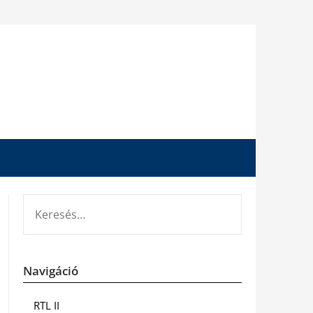
KERESÉS:
Navigáció
RTL II